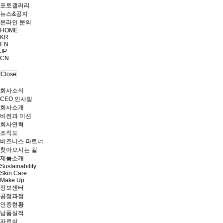
포토갤러리
뉴스&공지
온라인 문의
HOME
KR
EN
JP
CN
Close
회사소식
CEO 인사말
회사소개
비전과 미션
회사연혁
조직도
비즈니스 파트너
찾아오시는 길
제품소개
Sustainability
Skin Care
Make Up
정보센터
공정과정
인증현황
납품실적
자료실