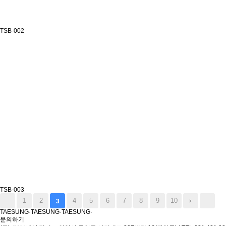
TSB-002
TSB-003
1
2
4
5
6
7
8
9
10
3
T
A
E
S
U
N
G
·
T
A
E
S
U
N
G
·
T
A
E
S
U
N
G
·
문의하기