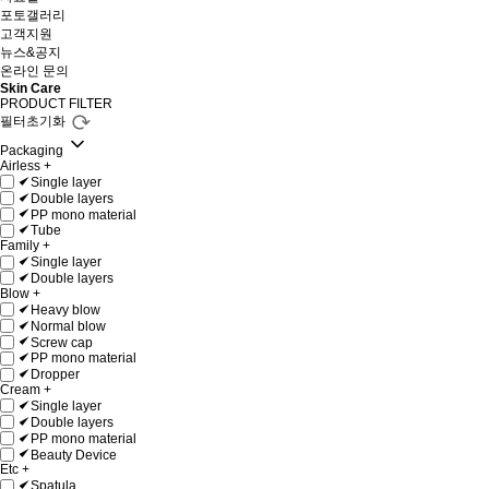
포토갤러리
고객지원
뉴스&공지
온라인 문의
Skin Care
PRODUCT FILTER
필터초기화
Packaging
Airless
+
Single layer
Double layers
PP mono material
Tube
Family
+
Single layer
Double layers
Blow
+
Heavy blow
Normal blow
Screw cap
PP mono material
Dropper
Cream
+
Single layer
Double layers
PP mono material
Beauty Device
Etc
+
Spatula