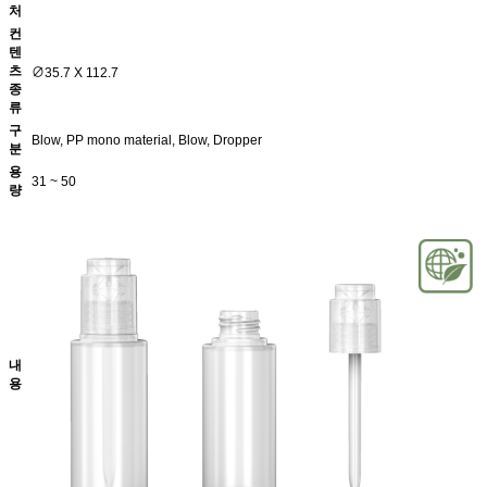
처
컨
텐
츠
∅35.7 X 112.7
종
류
구
Blow, PP mono material, Blow, Dropper
분
용
31 ~ 50
량
내
용