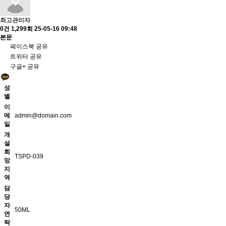
최고관리자
0건
1,299회
25-05-16 09:48
본문
페이스북 공유
트위터 공유
구글+ 공유
성
별
이
메
admin@domain.com
일
개
설
희
TSPD-039
망
지
역
담
당
자
50ML
연
락