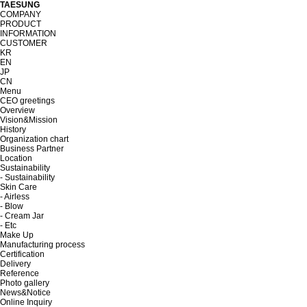
TAESUNG
COMPANY
PRODUCT
INFORMATION
CUSTOMER
KR
EN
JP
CN
Menu
CEO greetings
Overview
Vision&Mission
History
Organization chart
Business Partner
Location
Sustainability
- Sustainability
Skin Care
- Airless
- Blow
- Cream Jar
- Etc
Make Up
Manufacturing process
Certification
Delivery
Reference
Photo gallery
News&Notice
Online Inquiry