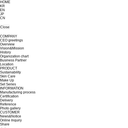
HOME
KR
EN
JP
CN
Close
COMPANY
CEO greetings
Overview
Vision&Mission
History
Organization chart
Business Partner
Location
PRODUCT
Sustainability
Skin Care
Make Up
Set Series
INFORMATION
Manufacturing process
Certification
Delivery
Reference
Photo gallery
CUSTOMER
News&Notice
Online Inquiry
Share