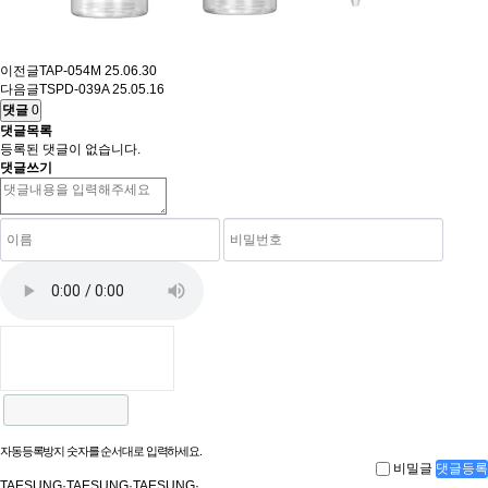
이전글
TAP-054M
25.06.30
다음글
TSPD-039A
25.05.16
댓글
0
댓글목록
등록된 댓글이 없습니다.
댓글쓰기
자동등록방지 숫자를 순서대로 입력하세요.
비밀글
댓글등록
T
A
E
S
U
N
G
·
T
A
E
S
U
N
G
·
T
A
E
S
U
N
G
·