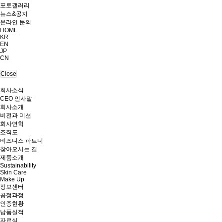
포토갤러리
뉴스&공지
온라인 문의
HOME
KR
EN
JP
CN
Close
회사소식
CEO 인사말
회사소개
비전과 미션
회사연혁
조직도
비즈니스 파트너
찾아오시는 길
제품소개
Sustainability
Skin Care
Make Up
정보센터
공정과정
인증현황
납품실적
자료실